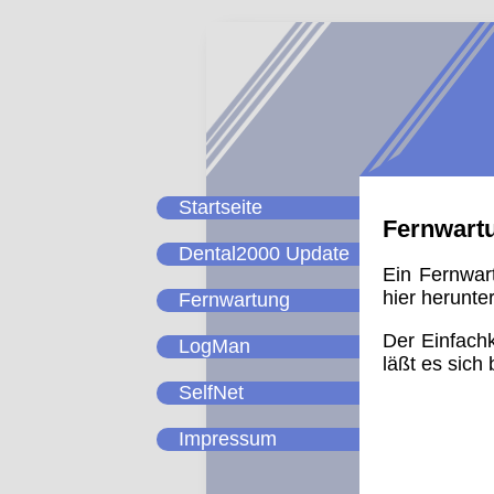
Startseite
Fernwart
Dental2000 Update
Ein Fernwar
hier herunte
Fernwartung
Der Einfach
LogMan
läßt es sich 
SelfNet
Impressum